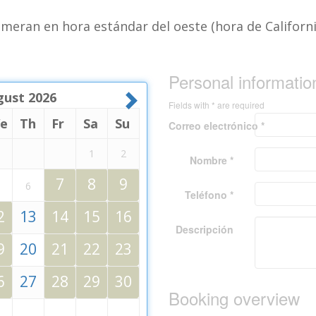
meran en hora estándar del oeste (hora de Californi
Personal informatio
gust
2026
Fields with * are required
e
Th
Fr
Sa
Su
Correo electrónico *
1
2
Nombre *
7
8
9
6
Teléfono *
2
13
14
15
16
Descripción
9
20
21
22
23
6
27
28
29
30
Booking overview