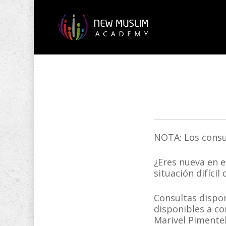
Skip
to
main
content
NOTA: Los consul
¿Eres nueva en e
situación difíc
Consultas dispon
disponibles a co
Marivel Pimentel