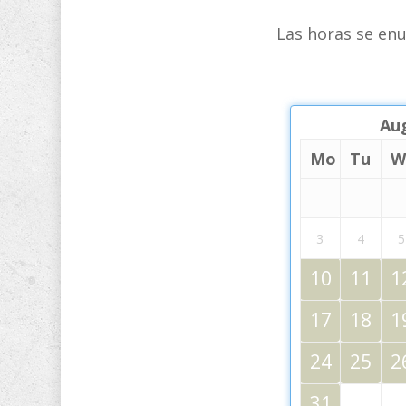
Las horas se enu
Au
Mo
Tu
W
3
4
5
10
11
1
17
18
1
24
25
2
31