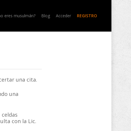
no eres musulmán?
Blog
Acceder
REGISTRO
ertar una cita.
ando una
s celdas
lta con la Lic.