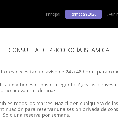
Principal
Ramadan 2026
¿Aún 
CONSULTA DE PSICOLOGÍA ISLAMICA
tores necesitan un aviso de 24 a 48 horas para conc
l islam y tienes dudas o preguntas? ¿Estás atraves
il como nueva musulmana?
ibles todos los martes. Haz clic en cualquiera de la
ntinuación para reservar una sesión privada de consu
. Solo una reserva por semana.