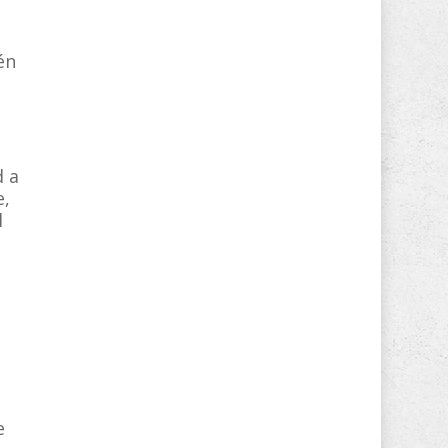
én
d a
e,
l
e