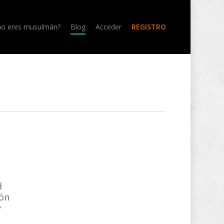
no eres musulmán?
Blog
Acceder
REGISTRO
d
ión
y