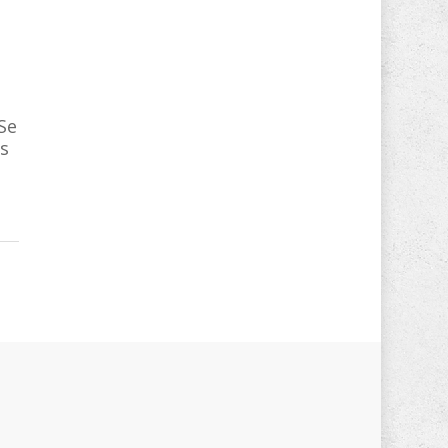
Se
os