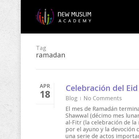
Skip
to
main
content
Tag
ramadan
APR
Celebración del Eid
18
Blog
No Comments
El mes de Ramadán termina 
Shawwal (décimo mes lunar i
al-Fitr (la celebración de la
por el ayuno y la devoción 
una serie de actos importan