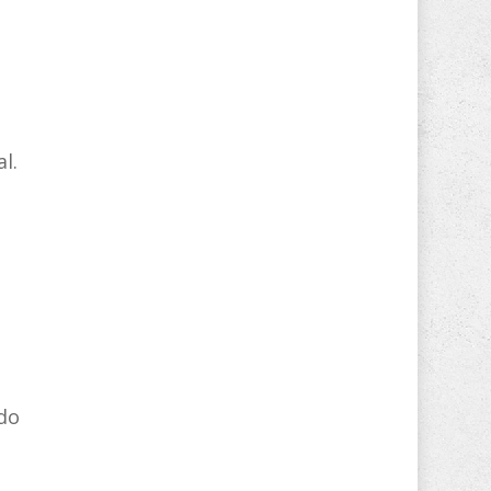
l.
o
ndo