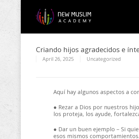
Skip
to
main
content
Criando hijos agradecidos e ínt
April 26, 2025
Uncategorized
Aquí hay algunos aspectos a consi
● Rezar a Dios por nuestros hijo
los proteja, los ayude, fortalezc
● Dar un buen ejemplo – Si quie
esos mismos comportamientos. L