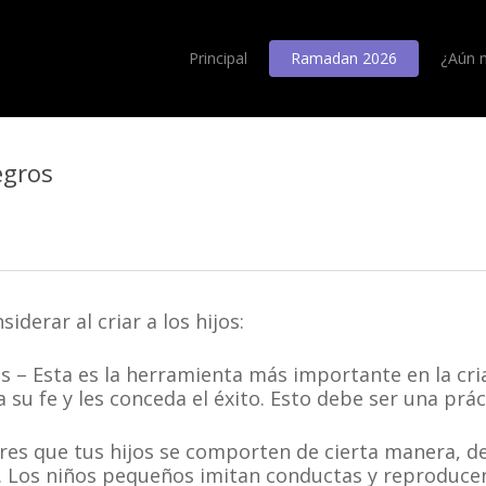
Principal
Ramadan 2026
¿Aún 
egros
derar al criar a los hijos:
s – Esta es la herramienta más importante en la cria
a su fe y les conceda el éxito. Esto debe ser una prá
res que tus hijos se comporten de cierta manera, d
os niños pequeños imitan conductas y reproducen l